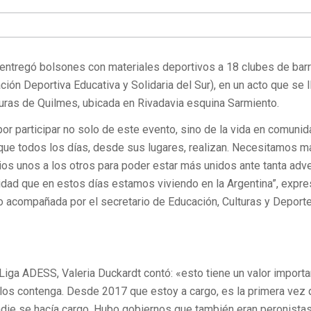
ntregó bolsones con materiales deportivos a 18 clubes de barr
ión Deportiva Educativa y Solidaria del Sur), en un acto que se 
turas de Quilmes, ubicada en Rivadavia esquina Sarmiento.
or participar no solo de este evento, sino de la vida en comunid
o que todos los días, desde sus lugares, realizan. Necesitamos 
os unos a los otros para poder estar más unidos ante tanta adve
ilidad que en estos días estamos viviendo en la Argentina”, expr
o acompañada por el secretario de Educación, Culturas y Deporte
 Liga ADESS, Valeria Duckardt contó: «esto tiene un valor importa
los contenga. Desde 2017 que estoy a cargo, es la primera vez 
adie se hacía cargo. Hubo gobiernos que también eran peronistas