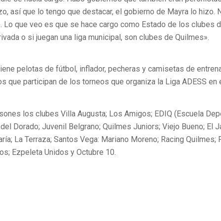
izo, así que lo tengo que destacar, el gobierno de Mayra lo hizo.
o. Lo que veo es que se hace cargo como Estado de los clubes de
rivada o si juegan una liga municipal, son clubes de Quilmes».
ene pelotas de fútbol, inflador, pecheras y camisetas de entren
os que participan de los torneos que organiza la Liga ADESS en 
lsones los clubes Villa Augusta; Los Amigos; EDIQ (Escuela Dep
del Dorado; Juvenil Belgrano; Quilmes Juniors; Viejo Bueno; El J
ría; La Terraza; Santos Vega: Mariano Moreno; Racing Quilmes; 
os; Ezpeleta Unidos y Octubre 10.