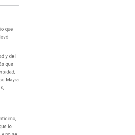
io que
llevó
ad y del
más que
rsidad,
esó Mayra,
s,
ntísimo,
que lo
 y no se