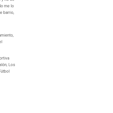
 No me lo
 barrio,
amiento,
el
ortiva
alón; Los
Fútbol