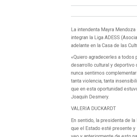
La intendenta Mayra Mendoza e
integran la Liga ADESS (Asociac
adelante en la Casa de las Cul
«Quiero agradecerles a todos p
desarrollo cultural y deportiv
nunca sentirnos complementari
tanta violencia, tanta insensib
que en esta oportunidad estuv
Joaquín Desmery.
VALERIA DUCKARDT
En sentido, la presidenta de la
que el Estado esté presente y 
veo y anteriormente de esto n