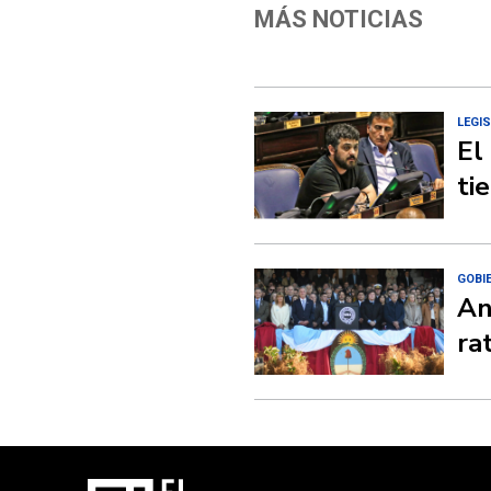
MÁS NOTICIAS
LEGI
El
ti
GOBI
An
rat